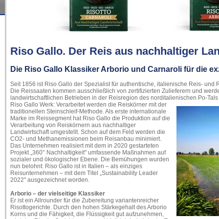
Riso Gallo. Der Reis aus nachhaltiger La
Die Riso Gallo Klassiker Arborio und Carnaroli für die e
Seit 1856 ist Riso Gallo der Spezialist für authentische, italienische Reis- und
Die Reissaaten kommen ausschließlich von zertifizierten Zulieferern und wer
landwirtschaftlichen Betrieben in der Reisregion des norditalienischen
Po-Tals
Riso Gallo Werk: Verarbeitet werden die Reiskörner mit der
traditionellen Steinschleif-Methode. Als erste internationale
Marke im Reissegment hat Riso Gallo die Produktion auf die
Verarbeitung von Reiskörnern aus nachhaltiger
Landwirtschaft umgestellt. Schon auf dem Feld werden die
CO2- und Methanemissionen beim Reisanbau minimiert.
Das Unternehmen realisiert mit dem in 2020 gestarteten
Projekt „360° Nachhaltigkeit" umfassende Maßnahmen auf
sozialer und ökologischer Ebene. Die Bemühungen wurden
nun belohnt: Riso Gallo ist in Italien – als einziges
Reisunternehmen – mit dem Titel „Sustainability Leader
2022" ausgezeichnet worden.
Arborio – der vielseitige Klassiker
Er ist ein Allrounder für die Zubereitung variantenreicher
Risottogerichte. Durch den hohen Stärkegehalt des Arborio
Korns und die Fähigkeit, die Flüssigkeit gut aufzunehmen,