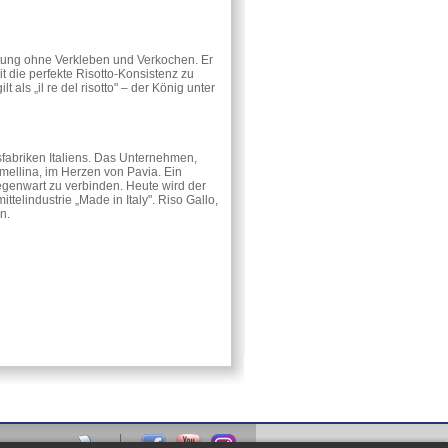
itung ohne Verkleben und Verkochen. Er
 die perfekte Risotto-Konsistenz zu
als „il re del risotto" – der König unter
sfabriken Italiens. Das Unternehmen,
ellina, im Herzen von Pavia. Ein
egenwart zu verbinden. Heute wird der
telindustrie „Made in Italy". Riso Gallo,
n.