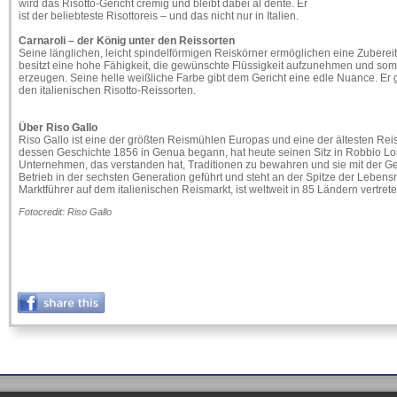
wird das Risotto-Gericht cremig und bleibt dabei al dente. Er
ist der beliebteste Risottoreis – und das nicht nur in Italien.
Carnaroli – der König unter den Reissorten
Seine länglichen, leicht spindelförmigen Reiskörner ermöglichen eine Zubere
besitzt eine hohe Fähigkeit, die gewünschte Flüssigkeit aufzunehmen und somit
erzeugen. Seine helle weißliche Farbe gibt dem Gericht eine edle Nuance. Er gilt 
den italienischen Risotto-Reissorten.
Über Riso Gallo
Riso Gallo ist eine der größten Reismühlen Europas und eine der ältesten Rei
dessen Geschichte 1856 in Genua begann, hat heute seinen Sitz in Robbio Lom
Unternehmen, das verstanden hat, Traditionen zu bewahren und sie mit der G
Betrieb in der sechsten Generation geführt und steht an der Spitze der Lebensmit
Marktführer auf dem italienischen Reismarkt, ist weltweit in 85 Ländern vertrete
Fotocredit: Riso Gallo