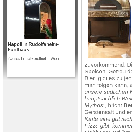
Napoli in Rudolfsheim-
Fünfhaus
Zweites Lil‘ Italy eröffnet in Wien
zuvorkommend. Die
Speisen. Getreu de
Bier" gibt es zu j
man folgen kann, a
unsere südlichen 
hauptsächlich Wein 
Mythos",
bricht
Be
Gerstensaft und e
Karte eine gut rec
Pizza gibt, komme