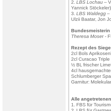
2.
LBS Lochau
– V
Yannick Stöckeler)
3.
LBS Waldegg
– 
Ulzii Baatar, Jon J
Bundesmeisterin 
Theresa Mose
r - 
Rezept des Sieg
2cl Bols Aprikosenl
2cl Curacao Triple
½ BL frischer Lime
4cl hausgemachter
Schlumberger Spar
Garnitur: Molekula
Alle angetretenen
1. FBS für Touris
2. LBS für Gastge