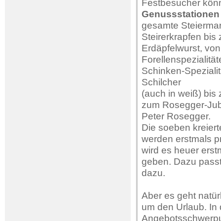
Festbesucher kön
Genussstationen
gesamte Steiermar
Steirerkrapfen bis 
Erdäpfelwurst, von
Forellenspezialitä
Schinken-Spezialit
Schilcher
(auch in weiß) bi
zum Rosegger-Jub
Peter Rosegger.
Die soeben kreiert
werden erstmals p
wird es heuer ers
geben. Dazu passt
dazu.
Aber es geht natür
um den Urlaub. In
Angebotsschwerpun