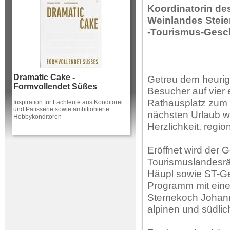
Koordinatorin de
Weinlandes Steie
-Tourismus-Gesch
Dramatic Cake -
Getreu dem heuri
Formvollendet Süßes
Besucher auf vier
Rathausplatz zum „
Inspiration für Fachleute aus Konditorei
und Patisserie sowie ambitionierte
nächsten Urlaub w
Hobbykonditoren
Herzlichkeit, regi
Eröffnet wird de
Tourismuslandesrä
Häupl sowie ST-Ge
Programm mit ein
Sternekoch Johann 
alpinen und südlic